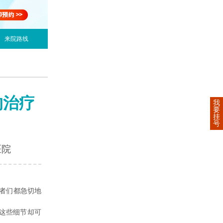
来院路线
的治疗
我
要
挂
号
医院
者们都急切地
这些细节却可