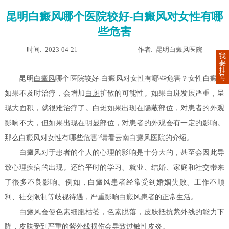
昆明白癜风哪个医院较好-白癜风对女性有哪
些危害
时间: 2023-04-21
作者: 昆明白癜风医院
我
要
挂
号
昆明
白癜风
哪个医院较好-白癜风对女性有哪些危害？女性白癜风
如果不及时治疗，会增加
白斑
扩散的可能性。如果白斑发展严重，呈
现大面积，就很难治疗了。白斑如果出现在隐蔽部位，对患者的外观
影响不大，但如果出现在明显部位，对患者的外观会有一定的影响。
那么白癜风对女性有哪些危害?请看
云南白癜风医院
的介绍。
白癜风对于患者的个人的心理的影响是十分大的，甚至会因此导
致心理疾病的出现。还给平时的学习、就业、结婚、家庭和社交带来
了很多不良影响。例如，白癜风患者经常受到婚姻失败、工作不顺
利、社交限制等歧视待遇，严重影响白癜风患者的正常生活。
白癜风会使色素细胞枯萎，色素脱落，皮肤抵抗紫外线的能力下
降，皮肤受到严重的紫外线损伤会导致过敏性皮炎。