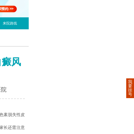
来院路线
白癜风
我
要
医院
挂
号
色素脱失性皮
家长还需注意