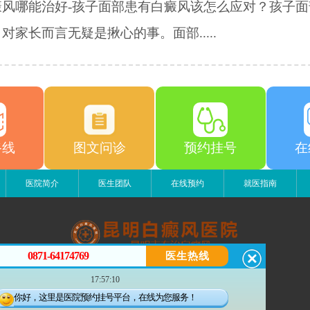
癜风哪能治好-孩子面部患有白癜风该怎么应对？孩子面
对家长而言无疑是揪心的事。面部.....
路线
图文问诊
预约挂号
在
医院简介
医生团队
在线预约
就医指南
0871-64174769
医生热线
昆明白癜风医院
17:57:10
昆明市五华区护国路2号
版权所有：昆明白癜风医院
你好，这里是医院预约挂号平台，在线为您服务！
联系电话：0871-64174769