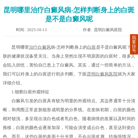
昆明哪里治疗白癜风病-怎样判断身上的白斑
是不是白癜风呢
时间: 2025-10-13
作者: 昆明白癜风医院
我
要
挂
昆明哪里
治疗
白癜风
病-怎样判断身上的
白斑
是不是白癜风呢？皮
号
肤的健康状况备受关注。当身上突然出现不明原因的白斑时，很多人
会陷入担忧，害怕自己患上了白癜风。其实，通过一些简单的方法，
我们可以对身上的白斑进行初步判断。下面
昆明白癜风医院
就为大家
详细介绍。
1.细察白斑外观特征
白癜风引发的白斑具有较为明显的外观特点。其边界通常十分清
晰，和周围正常皮肤能形成明显的分界线。在发病初期，白斑的颜色
相对较浅，多呈现出淡白色或者乳白色。随着病情的发展以及时间的
推移，白斑的颜色会逐渐加深，可能会演变成云白色，甚至达到瓷白
色。而且，这些白斑的表面十分光滑，不会出现皮屑、结痂等情况，