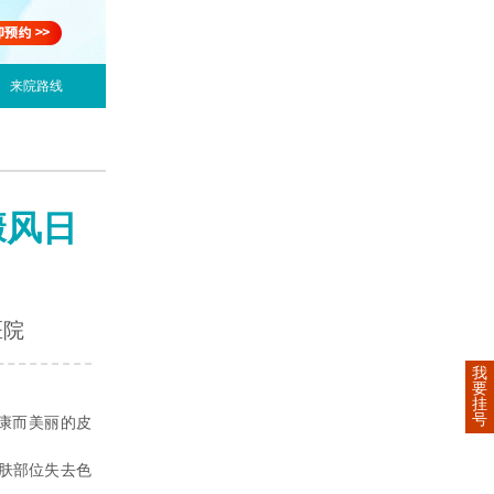
来院路线
癜风日
医院
我
要
挂
号
康而美丽的皮
肤部位失去色