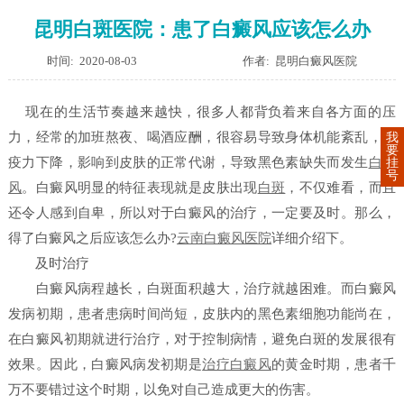
昆明白斑医院：患了白癜风应该怎么办
时间: 2020-08-03
作者: 昆明白癜风医院
现在的生活节奏越来越快，很多人都背负着来自各方面的压
力，经常的加班熬夜、喝酒应酬，很容易导致身体机能紊乱，免
我
要
疫力下降，影响到皮肤的正常代谢，导致黑色素缺失而发生
白癜
挂
号
风
。白癜风明显的特征表现就是皮肤出现
白斑
，不仅难看，而且
还令人感到自卑，所以对于白癜风的治疗，一定要及时。那么，
得了白癜风之后应该怎么办?
云南白癜风医院
详细介绍下。
及时治疗
白癜风病程越长，白斑面积越大，治疗就越困难。而白癜风
发病初期，患者患病时间尚短，皮肤内的黑色素细胞功能尚在，
在白癜风初期就进行治疗，对于控制病情，避免白斑的发展很有
效果。因此，白癜风病发初期是
治疗白癜风
的黄金时期，患者千
万不要错过这个时期，以免对自己造成更大的伤害。